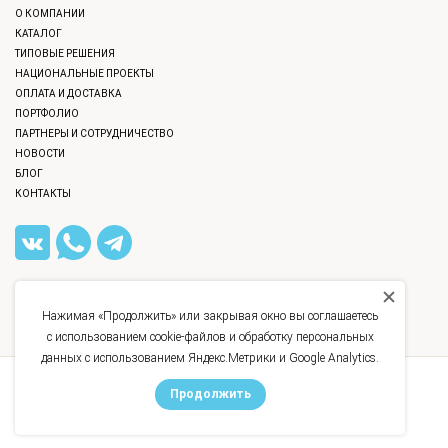
О КОМПАНИИ
КАТАЛОГ
ТИПОВЫЕ РЕШЕНИЯ
НАЦИОНАЛЬНЫЕ ПРОЕКТЫ
ОПЛАТА И ДОСТАВКА
ПОРТФОЛИО
ПАРТНЕРЫ И СОТРУДНИЧЕСТВО
НОВОСТИ
БЛОГ
КОНТАКТЫ
8 (812) 309-40-36
,
8 (800) 777-12-40
INFO@GRAMAT.RU
Нажимая «Продолжить» или закрывая окно вы соглашаетесь
УЛ. БАССЕЙНАЯ, Д. 21
с использованием cookie-файлов и обработку персональных
данных с использованием Яндекс.Метрики и Google Analytics.
©
GRAMAT, 2016 - 2026
Продолжить
Политика конфиденциальности