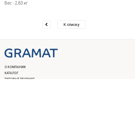
Вес - 2,83 кг
К списку
О КОМПАНИИ
КАТАЛОГ
ТИПОВЫЕ РЕШЕНИЯ
НАЦИОНАЛЬНЫЕ ПРОЕКТЫ
ОПЛАТА И ДОСТАВКА
ПОРТФОЛИО
ПАРТНЕРЫ И СОТРУДНИЧЕСТВО
НОВОСТИ
БЛОГ
КОНТАКТЫ