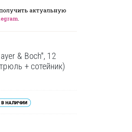
 получить актуальную
legram
.
yer & Boch", 12
трюль + сотейник)
 В НАЛИЧИИ