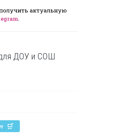
 получить актуальную
legram
.
для ДОУ и СОШ
ну