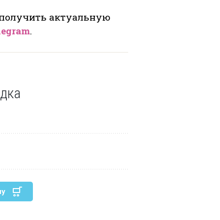
 получить актуальную
legram
.
дка
ну