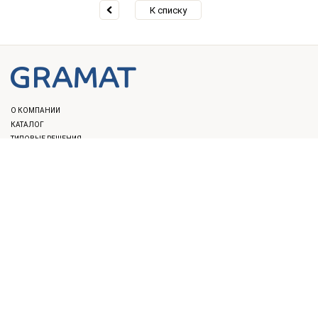
К списку
О КОМПАНИИ
КАТАЛОГ
ТИПОВЫЕ РЕШЕНИЯ
НАЦИОНАЛЬНЫЕ ПРОЕКТЫ
ОПЛАТА И ДОСТАВКА
ПОРТФОЛИО
ПАРТНЕРЫ И СОТРУДНИЧЕСТВО
НОВОСТИ
БЛОГ
КОНТАКТЫ
8 (812) 309-40-36
,
8 (800) 777-12-40