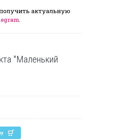
 получить актуальную
legram
.
кта "Маленький
ну