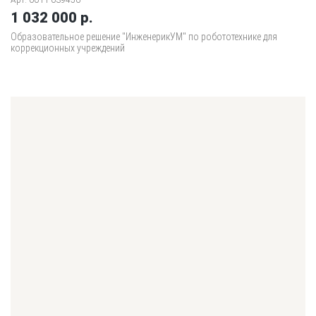
Арт. 00-ГР039456
1 032 000 р.
Образовательное решение "ИнженерикУМ" по робототехнике для
коррекционных учреждений