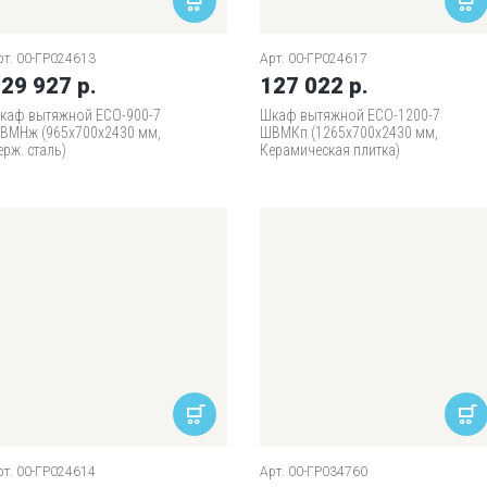
рт. 00-ГР024613
Арт. 00-ГР024617
29 927 р.
127 022 р.
каф вытяжной ECO-900-7
Шкаф вытяжной ECO-1200-7
ВМНж (965х700х2430 мм,
ШВМКп (1265х700х2430 мм,
ерж. сталь)
Керамическая плитка)
рт. 00-ГР024614
Арт. 00-ГР034760