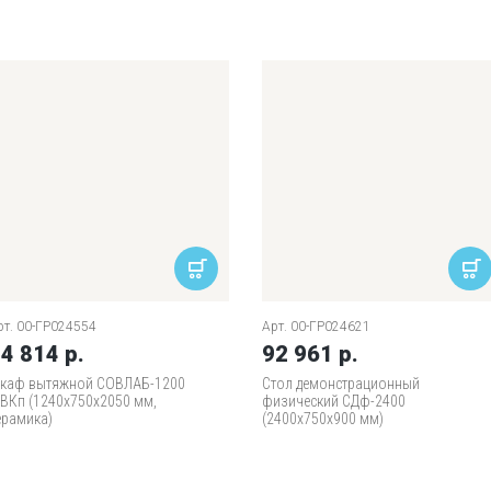
рт. 00-ГР024554
Арт. 00-ГР024621
4 814 р.
92 961 р.
каф вытяжной СОВЛАБ-1200
Стол демонстрационный
ВКп (1240х750х2050 мм,
физический СДф-2400
ерамика)
(2400x750x900 мм)