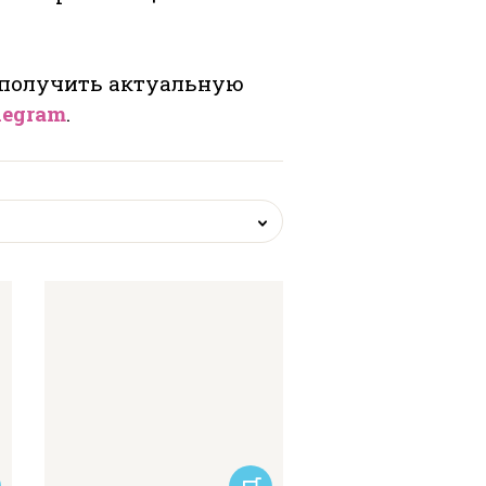
 получить актуальную
legram
.