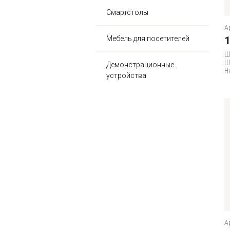
Смартстолы
А
Мебель для посетителей
1
Ш
Ш
Демонстрационные
Н
устройства
А