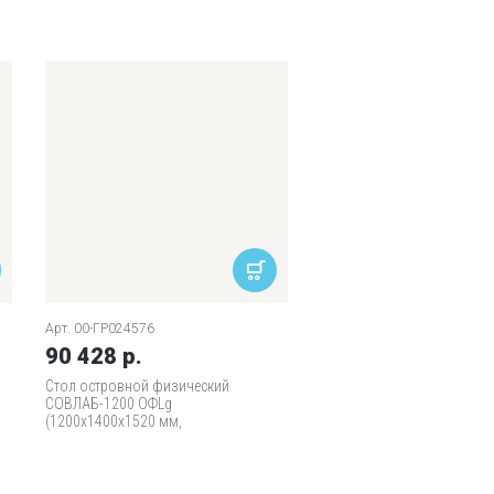
Арт. 00-ГР024576
90 428 р.
Стол островной физический
СОВЛАБ-1200 ОФLg
(1200х1400х1520 мм,
Labgrade)