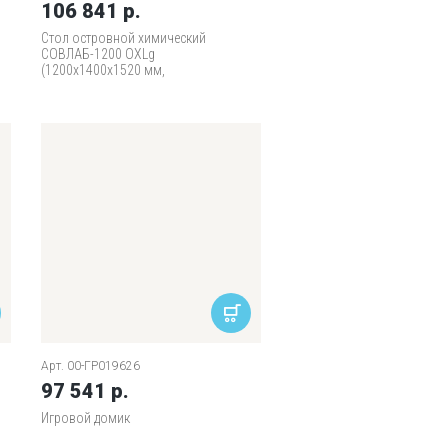
106 841 р.
Стол островной химический
СОВЛАБ-1200 ОХLg
(1200х1400х1520 мм,
Labgrade)
Арт. 00-ГР019626
97 541 р.
Игровой домик