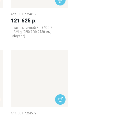
Арт. 00-ГР024612
121 625 р.
Шкаф вытяжной ECO-900-7
ШВМLg (965х700х2430 мм,
Labgrade)
Арт. 00-ГР024579