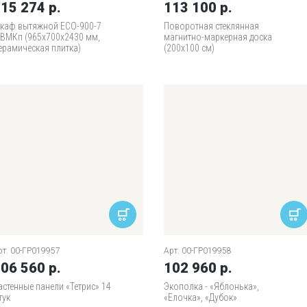
15 274 р.
113 100 р.
каф вытяжной ECO-900-7
Поворотная стеклянная
ВМКп (965х700х2430 мм,
магнитно-маркерная доска
ерамическая плитка)
(200х100 см)
рт. 00-ГР019957
Арт. 00-ГР019958
06 560 р.
102 960 р.
астенные панели «Тетрис» 14
Экополка - «Яблонька»,
тук
«Елочка», «Дубок»