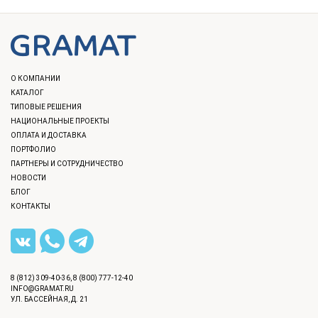
О КОМПАНИИ
КАТАЛОГ
ТИПОВЫЕ РЕШЕНИЯ
НАЦИОНАЛЬНЫЕ ПРОЕКТЫ
ОПЛАТА И ДОСТАВКА
ПОРТФОЛИО
ПАРТНЕРЫ И СОТРУДНИЧЕСТВО
НОВОСТИ
БЛОГ
КОНТАКТЫ
8 (812) 309-40-36
,
8 (800) 777-12-40
Нажимая «Продолжить» или закрывая окно вы соглашаетесь
INFO@GRAMAT.RU
с использованием cookie-файлов и обработку персональных
УЛ. БАССЕЙНАЯ, Д. 21
данных с использованием Яндекс.Метрики и Google Analytics.