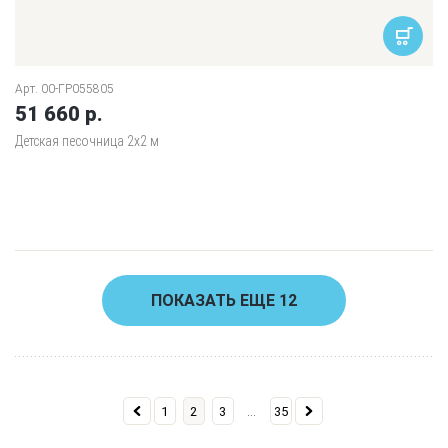
Арт. 00-ГР055805
51 660 р.
Детская песочница 2х2 м
ПОКАЗАТЬ ЕЩЕ 12
...
1
2
3
35